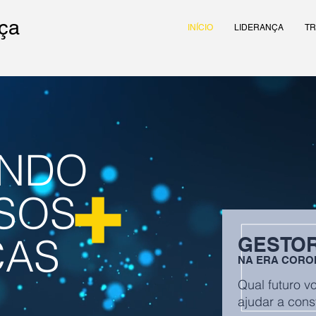
nça
INÍCIO
LIDERANÇA
TR
ANDO
SOS
ÇAS
GESTO
NA ERA CORO
Qual futuro v
ajudar a const