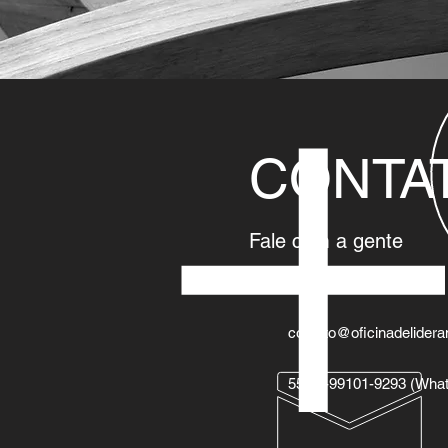
CONTA
Fale com a gente
contato@oficinadelider
55 11-99101-9293 (Wha