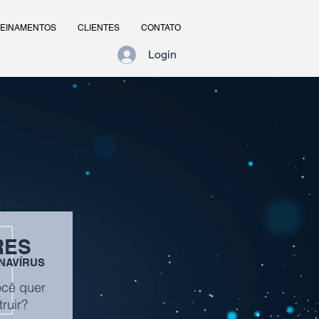
EINAMENTOS
CLIENTES
CONTATO
Login
RES
NAVÍRUS
ocê quer
ruir?