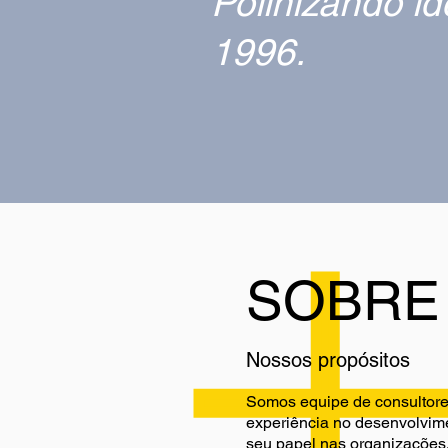
Polinizando i
1996.
SOBRE
Nossos propósitos
Somos equipe de consultore
experiência no desenvolvim
seu papel nas organizações